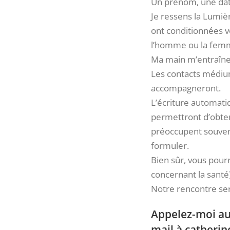
Un prénom, une da
Je ressens la Lumièr
ont conditionnées v
l’homme ou la femm
Ma main m’entraîne 
Les contacts médiu
accompagneront.
L’écriture automat
permettront d’obten
préoccupent souvent
formuler.
Bien sûr, vous pour
concernant la santé
Notre rencontre ser
Appelez-moi au
mail à
catheri