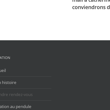
conviendrons d
ATION
eil
 histoire
ndre rendez-vous
iation au pendule