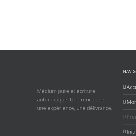
NAVIG
Accu
Médium pure et écriture
automatique. Une rencontre,
Mon
une expérience, une délivrance.
Pre
Init